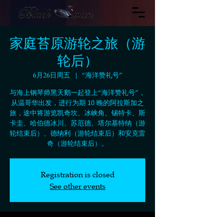
家庭苔原游轮之旅（游
轮后）
6月26日周五
  |  
“海洋赞礼号”
与海上钢琴师黑天鹅一起登上“海洋赞礼号”，
从温哥华出发，进行为期 10 晚的阿拉斯加之
旅，途中将游览凯奇坎、冰峡角、锡特卡、斯
卡圭、哈伯德冰川、苏厄德、塔尔基特纳（游
轮结束后）、德纳利（游轮结束后）和安克雷
奇（游轮结束后）。
Registration is closed
See other events