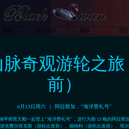
书籍
音乐作品
摄影
消息
山脉奇观游轮之旅
前）
6月13日周六
  |  
阿拉斯加，“海洋赞礼号”
钢琴师黑天鹅一起登上“海洋赞礼号”，进行为期 13 晚的阿拉斯
游览费尔班克斯（游轮出发前）、德纳利（游轮出发前）、塔尔