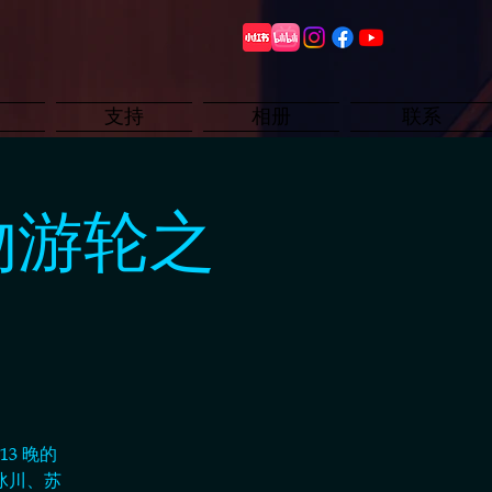
支持
相册
联系
物游轮之
3 晚的
冰川、苏