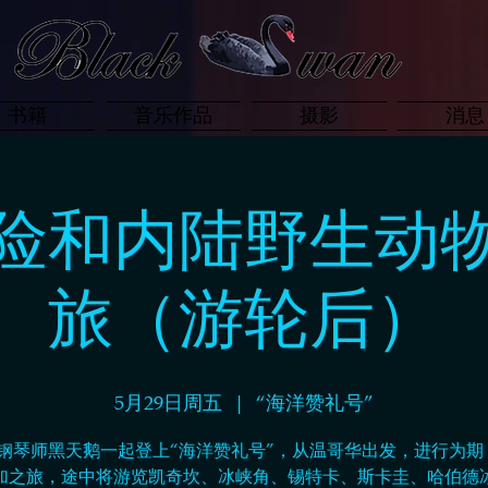
书籍
音乐作品
摄影
消息
险和内陆野生动
旅（游轮后）
5月29日周五
  |  
“海洋赞礼号”
钢琴师黑天鹅一起登上“海洋赞礼号”，从温哥华出发，进行为期 1
加之旅，途中将游览凯奇坎、冰峡角、锡特卡、斯卡圭、哈伯德