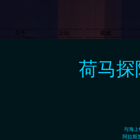
关于
活动
视频
荷马探
与海上
阿拉斯