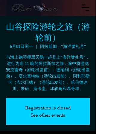
山谷探险游轮之旅（游
轮前）
6月01日周一
  |  
阿拉斯加，“海洋赞礼号”
与海上钢琴师黑天鹅一起登上“海洋赞礼号”，
进行为期 11 晚的阿拉斯加之旅，途中将游览
安克雷奇（游轮出发前）、德纳利（游轮出发
前）、塔尔基特纳（游轮出发前）、阿利耶斯
卡（吉尔伍德）（游轮出发前）、哈伯德冰
川、朱诺、斯卡圭、冰峡角和温哥华。
Registration is closed
See other events