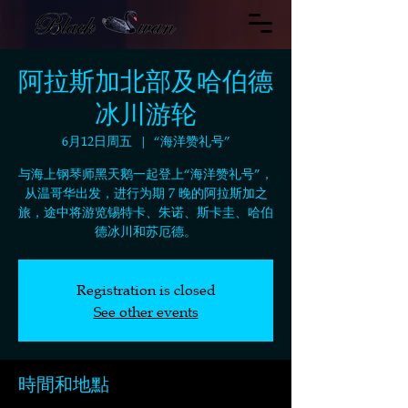
阿拉斯加北部及哈伯德
冰川游轮
6月12日周五
  |  
“海洋赞礼号”
与海上钢琴师黑天鹅一起登上“海洋赞礼号”，
从温哥华出发，进行为期 7 晚的阿拉斯加之
旅，途中将游览锡特卡、朱诺、斯卡圭、哈伯
德冰川和苏厄德。
Registration is closed
See other events
時間和地點