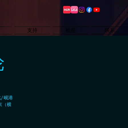
支持
相册
联系
轮
/岘港
京（横